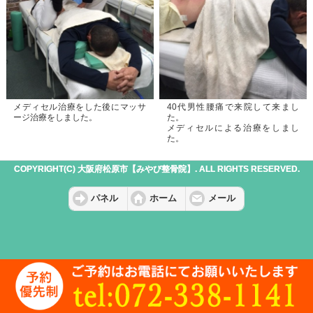
メディセル治療をした後にマッサ
40代男性腰痛で来院して来まし
ージ治療をしました。
た。
メディセルによる治療をしまし
た。
COPYRIGHT(C) 大阪府松原市【みやび整骨院】. ALL RIGHTS RESERVED.
パネル
ホーム
メール