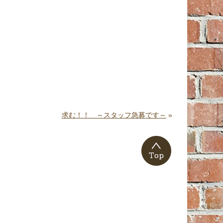
求む！！ ～スタッフ急募です～
»