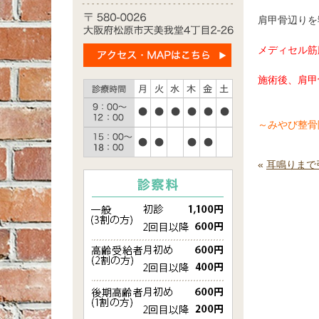
肩甲骨辺りを
メディセル筋
施術後、肩甲
～みやび整骨
«
耳鳴りまで