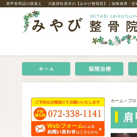
肩甲骨周辺の寝違え
大阪府松原市の【みやび整骨院】｜保険適用・交
ホーム
＞
ブロ
肩