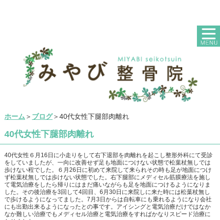
ホーム
＞
ブログ
＞40代女性下腿部肉離れ
40代女性下腿部肉離れ
40代女性６月16日に小走りをして右下退部を肉離れを起こし整形外科にて受診
をしていましたが、一向に改善せず足も地面につけない状態で松葉杖無しでは
歩けない程でした。６月26日に初めて来院して来られその時も足が地面につけ
ず松葉杖無しでは歩けない状態でした。右下腿部にメディセル筋膜療法を施し
て電気治療をしたら帰りにはまだ痛いながらも足を地面につけるようになりま
した。その後治療を3回して4回目、6月30日に来院しに来た時には松葉杖無し
で歩けるようになってました。7月3日からは自転車にも乗れるようになり会社
にも出勤出来るようになったとの事です。アイシングと電気治療だけではなか
なか難しい治療でもメディセル治療と電気治療をすればかなりスピード治療に